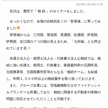
2023年12月14日 23:00
先日は、豊田で『 相 続 』のセミナーをしました。
せっかくなので、会場の比較的近くの「挙母城」に寄ってみ
ました
挙母城からは、三河国、尾張国、美濃国、信濃国、伊賀国、
伊勢国、近江国の７つの国が見えるため、「七州城」とも呼ば
れています
弁護士法人心・税理士法人心・行政書士法人心相続では、相
続に強い弁護士、税理士、行政書士、家庭裁判所の元調停員、
元税務署長、元国税審判官等からなる「相続チーム」を結成
し、年間１,３００件以上の相続案件を取り扱っております。
また、グループ企業には、宅地建物取引士やファイナンシャ
ルプランナーも所属しており、相続に関連する不動産や保険の
問題に対応させていただくことも可能です。