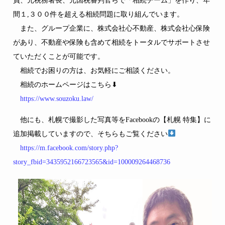
員、元税務署長、元国税審判官らで「相続チーム」を作り、年
間１,３００件を超える相続問題に取り組んでいます。
また、グループ企業に、株式会社心不動産、株式会社心保険
があり、不動産や保険も含めて相続をトータルでサポートさせ
ていただくことが可能です。
相続でお困りの方は、お気軽にご相談ください。
相続のホームページはこちら⬇
https://www.souzoku.law/
他にも、札幌で撮影した写真等をFacebookの【札幌 特集】に
追加掲載していますので、そちらもご覧ください
https://m.facebook.com/story.php?
story_fbid=3435952166723565&id=100009264468736