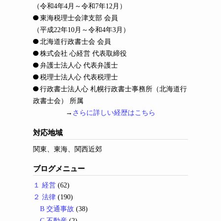
（令和4年4月～令和7年12月）
東海税理士会津支部 会員
（平成22年10月～令和4年3月）
北海道行政書士会 会員
株式会社 心経営 代表取締役
弁護士法人心 代表弁護士
税理士法人心 代表税理士
行政書士法人心 札幌行政書士事務所（北海道行
政書士会） 所属
→
さらに詳しい経歴はこちら
対応地域
関東、東海、関西近郊
ブログメニュー
１ 経営
(62)
２ 法律
(190)
B 交通事故
(38)
C 不動産
(2)