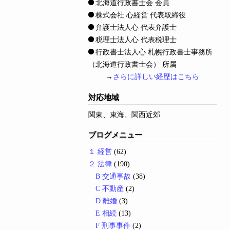
北海道行政書士会 会員
株式会社 心経営 代表取締役
弁護士法人心 代表弁護士
税理士法人心 代表税理士
行政書士法人心 札幌行政書士事務所
（北海道行政書士会） 所属
→
さらに詳しい経歴はこちら
対応地域
関東、東海、関西近郊
ブログメニュー
１ 経営
(62)
２ 法律
(190)
B 交通事故
(38)
C 不動産
(2)
D 離婚
(3)
E 相続
(13)
F 刑事事件
(2)