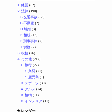
１ 経営
(62)
２ 法律
(190)
B 交通事故
(38)
C 不動産
(2)
D 離婚
(3)
E 相続
(13)
F 刑事事件
(2)
A 労務
(7)
３ 税務
(26)
４ その他
(217)
Ｅ 旅行
(22)
ａ 鳥羽
(21)
ｂ 鹿児島
(1)
Ｄ スポーツ
(30)
Ａ グルメ
(24)
Ｂ 植物
(11)
Ｃ インテリア
(11)
カレンダー