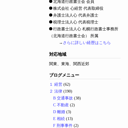
北海道行政書士会 会員
株式会社 心経営 代表取締役
弁護士法人心 代表弁護士
税理士法人心 代表税理士
行政書士法人心 札幌行政書士事務所
（北海道行政書士会） 所属
→
さらに詳しい経歴はこちら
対応地域
関東、東海、関西近郊
ブログメニュー
１ 経営
(62)
２ 法律
(190)
B 交通事故
(38)
C 不動産
(2)
D 離婚
(3)
E 相続
(13)
F 刑事事件
(2)