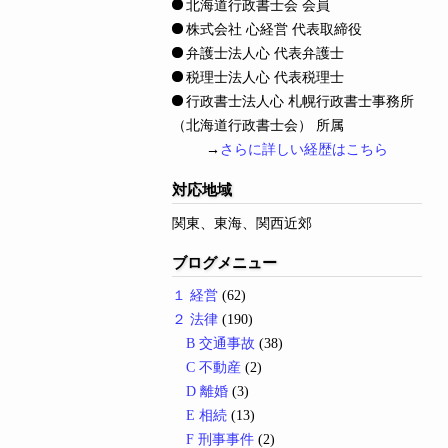
北海道行政書士会 会員
株式会社 心経営 代表取締役
弁護士法人心 代表弁護士
税理士法人心 代表税理士
行政書士法人心 札幌行政書士事務所
（北海道行政書士会） 所属
→
さらに詳しい経歴はこちら
対応地域
関東、東海、関西近郊
ブログメニュー
１ 経営
(62)
２ 法律
(190)
B 交通事故
(38)
C 不動産
(2)
D 離婚
(3)
E 相続
(13)
F 刑事事件
(2)