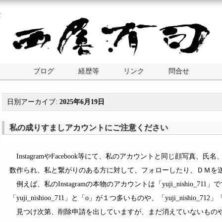
士
ブログ
経歴等
リンク
問合せ
日別アーカイブ:
2025年6月19日
私の成りすましアカウントにご注意ください
InstagramやFacebook等にて、私のアカウントと同じ顔写真
数作られ、私と繋がりのある方に対して、フォローしたり、ＤＭを
例えば、私のInstagramの本物のアカウントは「yuji_nishio_7
「yuji_nishioo_711」と「o」が１つ多いものや、「yuji_nishio_71
見つけ次第、削除申請を出していますが、まだ消えていないものや