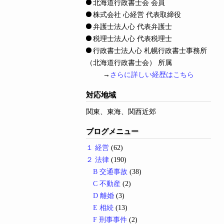
北海道行政書士会 会員
株式会社 心経営 代表取締役
弁護士法人心 代表弁護士
税理士法人心 代表税理士
行政書士法人心 札幌行政書士事務所
（北海道行政書士会） 所属
→
さらに詳しい経歴はこちら
対応地域
関東、東海、関西近郊
ブログメニュー
１ 経営
(62)
２ 法律
(190)
B 交通事故
(38)
C 不動産
(2)
D 離婚
(3)
E 相続
(13)
F 刑事事件
(2)