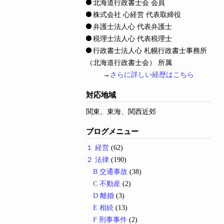
北海道行政書士会 会員
株式会社 心経営 代表取締役
弁護士法人心 代表弁護士
税理士法人心 代表税理士
行政書士法人心 札幌行政書士事務所
（北海道行政書士会） 所属
→
さらに詳しい経歴はこちら
対応地域
関東、東海、関西近郊
ブログメニュー
１ 経営
(62)
２ 法律
(190)
B 交通事故
(38)
C 不動産
(2)
D 離婚
(3)
E 相続
(13)
F 刑事事件
(2)