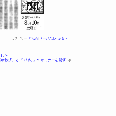
カテゴリー:
E 相続
|
ページの上へ戻る▲
ました
者救済』と『 相 続 』のセミナーを開催