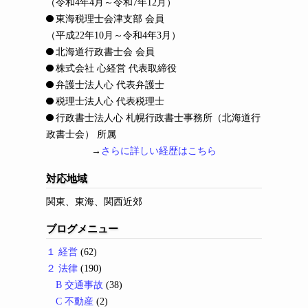
（令和4年4月～令和7年12月）
東海税理士会津支部 会員
（平成22年10月～令和4年3月）
北海道行政書士会 会員
株式会社 心経営 代表取締役
弁護士法人心 代表弁護士
税理士法人心 代表税理士
行政書士法人心 札幌行政書士事務所（北海道行
政書士会） 所属
→
さらに詳しい経歴はこちら
対応地域
関東、東海、関西近郊
ブログメニュー
１ 経営
(62)
２ 法律
(190)
B 交通事故
(38)
C 不動産
(2)