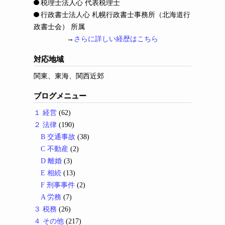
税理士法人心 代表税理士
行政書士法人心 札幌行政書士事務所（北海道行
政書士会） 所属
→
さらに詳しい経歴はこちら
対応地域
関東、東海、関西近郊
ブログメニュー
１ 経営
(62)
２ 法律
(190)
B 交通事故
(38)
C 不動産
(2)
D 離婚
(3)
E 相続
(13)
F 刑事事件
(2)
A 労務
(7)
３ 税務
(26)
４ その他
(217)