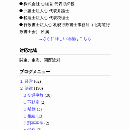
株式会社 心経営 代表取締役
弁護士法人心 代表弁護士
税理士法人心 代表税理士
行政書士法人心 札幌行政書士事務所（北海道行
政書士会） 所属
→
さらに詳しい経歴はこちら
対応地域
関東、東海、関西近郊
ブログメニュー
１ 経営
(62)
２ 法律
(190)
B 交通事故
(38)
C 不動産
(2)
D 離婚
(3)
E 相続
(13)
F 刑事事件
(2)