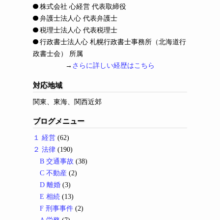
株式会社 心経営 代表取締役
弁護士法人心 代表弁護士
税理士法人心 代表税理士
行政書士法人心 札幌行政書士事務所（北海道行
政書士会） 所属
→
さらに詳しい経歴はこちら
対応地域
関東、東海、関西近郊
ブログメニュー
１ 経営
(62)
２ 法律
(190)
B 交通事故
(38)
C 不動産
(2)
D 離婚
(3)
E 相続
(13)
F 刑事事件
(2)