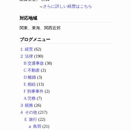
→
さらに詳しい経歴はこちら
対応地域
関東、東海、関西近郊
ブログメニュー
１ 経営
(62)
２ 法律
(190)
B 交通事故
(38)
C 不動産
(2)
D 離婚
(3)
E 相続
(13)
F 刑事事件
(2)
A 労務
(7)
３ 税務
(26)
４ その他
(217)
Ｅ 旅行
(22)
ａ 鳥羽
(21)