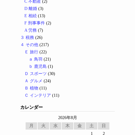
C 不動産
(2)
D 離婚
(3)
E 相続
(13)
F 刑事事件
(2)
A 労務
(7)
３ 税務
(26)
４ その他
(217)
Ｅ 旅行
(22)
ａ 鳥羽
(21)
ｂ 鹿児島
(1)
Ｄ スポーツ
(30)
Ａ グルメ
(24)
Ｂ 植物
(11)
Ｃ インテリア
(11)
カレンダー
2026年8月
月
火
水
木
金
土
日
1
2