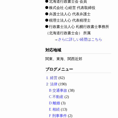
北海道行政書士会 会員
株式会社 心経営 代表取締役
弁護士法人心 代表弁護士
税理士法人心 代表税理士
行政書士法人心 札幌行政書士事務所
（北海道行政書士会） 所属
→
さらに詳しい経歴はこちら
対応地域
関東、東海、関西近郊
ブログメニュー
１ 経営
(62)
２ 法律
(190)
B 交通事故
(38)
C 不動産
(2)
D 離婚
(3)
E 相続
(13)
F 刑事事件
(2)