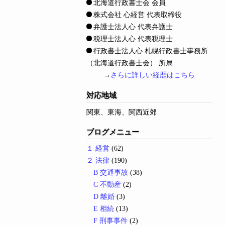
北海道行政書士会 会員
株式会社 心経営 代表取締役
弁護士法人心 代表弁護士
税理士法人心 代表税理士
行政書士法人心 札幌行政書士事務所
（北海道行政書士会） 所属
→
さらに詳しい経歴はこちら
対応地域
関東、東海、関西近郊
ブログメニュー
１ 経営
(62)
２ 法律
(190)
B 交通事故
(38)
C 不動産
(2)
D 離婚
(3)
E 相続
(13)
F 刑事事件
(2)