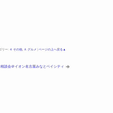
ゴリー:
４ その他
,
Ａ グルメ
|
ページの上へ戻る▲
料法律相談会＠イオン名古屋みなとベイシティ