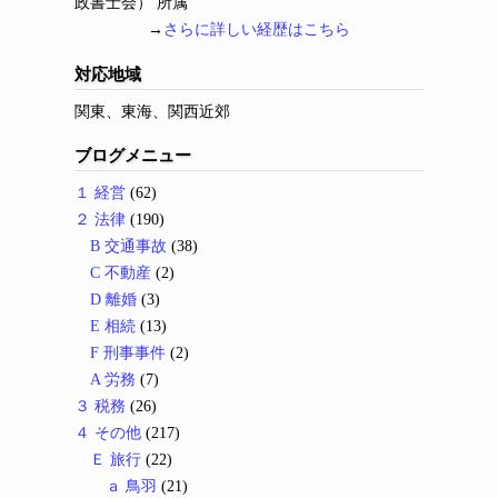
政書士会） 所属
→
さらに詳しい経歴はこちら
対応地域
関東、東海、関西近郊
ブログメニュー
１ 経営
(62)
２ 法律
(190)
B 交通事故
(38)
C 不動産
(2)
D 離婚
(3)
E 相続
(13)
F 刑事事件
(2)
A 労務
(7)
３ 税務
(26)
４ その他
(217)
Ｅ 旅行
(22)
ａ 鳥羽
(21)