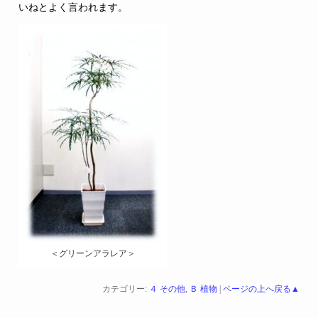
いねとよく言われます。
＜グリーンアラレア＞
カテゴリー:
４ その他
,
Ｂ 植物
|
ページの上へ戻る▲