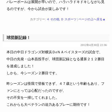
バレーボールは展開が早いので、ハラハラドキドキしながら見
るのですが、今から試合が楽しみです！
カテゴリー:
４ その他
,
Ｄ スポーツ
|
ページの上へ戻る▲
球団新記録！
2012年4月30日 22:36
本日の中日ドラゴンズ対横浜ＤeＮＡベイスターズの試合で、
中日の先発・山本昌投手が、球団新記録となる通算２１２勝目
を達成しました！
しかも、今シーズン２勝目です。
昨シーズンは怪我で登板できず、４７歳という年齢もあり、フ
ァンにとっては心配だったのですが、
その不安を一掃してくれました。
これからも大ベテランの迫力あるプレーに期待です！