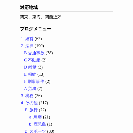
対応地域
関東、東海、関西近郊
ブログメニュー
１ 経営
(62)
２ 法律
(190)
B 交通事故
(38)
C 不動産
(2)
D 離婚
(3)
E 相続
(13)
F 刑事事件
(2)
A 労務
(7)
３ 税務
(26)
４ その他
(217)
Ｅ 旅行
(22)
ａ 鳥羽
(21)
ｂ 鹿児島
(1)
Ｄ スポーツ
(30)