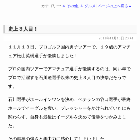
カテゴリー:
４ その他
,
Ａ グルメ
|
ページの上へ戻る▲
史上３人目！
2011年11月13日 23:41
１１月１３日、プロゴルフ国内男子ツアーで、１９歳のアマチ
ュア松山英樹選手が優勝しました！
プロの国内ツアーでアマチュア選手が優勝するのは、同い年で
プロで活躍する石川遼選手以来の史上３人目の快挙だそうで
す。
石川選手がホールインワンを決め、ベテランの谷口選手が最終
ホールでイーグルを奪い、プレッシャーをかけられていたにも
関わらず、自身も最後はイーグルを決めて優勝をつかみまし
た。
その精神の強さと集中力に感心してしまいました。