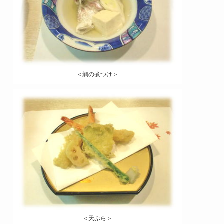
＜鯛の煮つけ＞
＜天ぷら＞