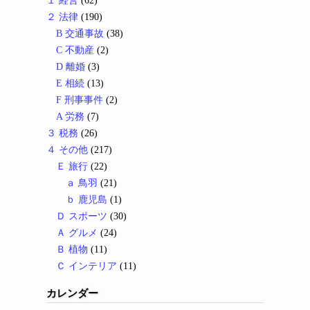
１ 経営
(62)
２ 法律
(190)
B 交通事故
(38)
C 不動産
(2)
D 離婚
(3)
E 相続
(13)
F 刑事事件
(2)
A 労務
(7)
３ 税務
(26)
４ その他
(217)
Ｅ 旅行
(22)
ａ 鳥羽
(21)
ｂ 鹿児島
(1)
Ｄ スポーツ
(30)
Ａ グルメ
(24)
Ｂ 植物
(11)
Ｃ インテリア
(11)
カレンダー