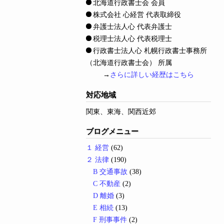
北海道行政書士会 会員
株式会社 心経営 代表取締役
弁護士法人心 代表弁護士
税理士法人心 代表税理士
行政書士法人心 札幌行政書士事務所
（北海道行政書士会） 所属
→
さらに詳しい経歴はこちら
対応地域
関東、東海、関西近郊
ブログメニュー
１ 経営
(62)
２ 法律
(190)
B 交通事故
(38)
C 不動産
(2)
D 離婚
(3)
E 相続
(13)
F 刑事事件
(2)