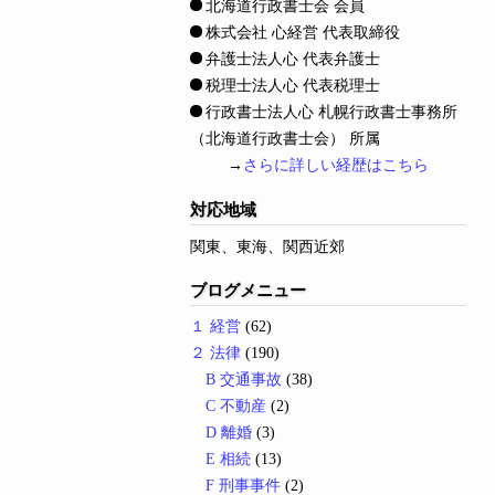
北海道行政書士会 会員
株式会社 心経営 代表取締役
弁護士法人心 代表弁護士
税理士法人心 代表税理士
行政書士法人心 札幌行政書士事務所
（北海道行政書士会） 所属
→
さらに詳しい経歴はこちら
対応地域
関東、東海、関西近郊
ブログメニュー
１ 経営
(62)
２ 法律
(190)
B 交通事故
(38)
C 不動産
(2)
D 離婚
(3)
E 相続
(13)
F 刑事事件
(2)