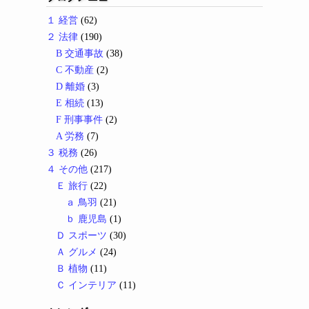
１ 経営
(62)
２ 法律
(190)
B 交通事故
(38)
C 不動産
(2)
D 離婚
(3)
E 相続
(13)
F 刑事事件
(2)
A 労務
(7)
３ 税務
(26)
４ その他
(217)
Ｅ 旅行
(22)
ａ 鳥羽
(21)
ｂ 鹿児島
(1)
Ｄ スポーツ
(30)
Ａ グルメ
(24)
Ｂ 植物
(11)
Ｃ インテリア
(11)