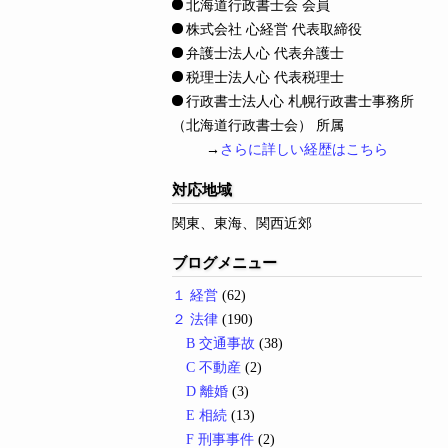
北海道行政書士会 会員
株式会社 心経営 代表取締役
弁護士法人心 代表弁護士
税理士法人心 代表税理士
行政書士法人心 札幌行政書士事務所
（北海道行政書士会） 所属
→
さらに詳しい経歴はこちら
対応地域
関東、東海、関西近郊
ブログメニュー
１ 経営
(62)
２ 法律
(190)
B 交通事故
(38)
C 不動産
(2)
D 離婚
(3)
E 相続
(13)
F 刑事事件
(2)