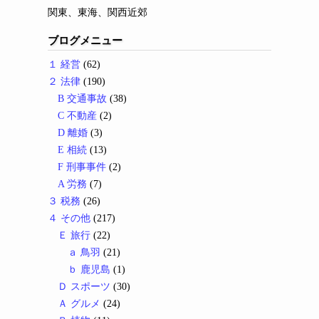
関東、東海、関西近郊
ブログメニュー
１ 経営
(62)
２ 法律
(190)
B 交通事故
(38)
C 不動産
(2)
D 離婚
(3)
E 相続
(13)
F 刑事事件
(2)
A 労務
(7)
３ 税務
(26)
４ その他
(217)
Ｅ 旅行
(22)
ａ 鳥羽
(21)
ｂ 鹿児島
(1)
Ｄ スポーツ
(30)
Ａ グルメ
(24)