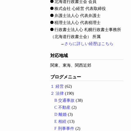
北海道行政書士会 会員
株式会社 心経営 代表取締役
弁護士法人心 代表弁護士
税理士法人心 代表税理士
行政書士法人心 札幌行政書士事務所
（北海道行政書士会） 所属
→
さらに詳しい経歴はこちら
対応地域
関東、東海、関西近郊
ブログメニュー
１ 経営
(62)
２ 法律
(190)
B 交通事故
(38)
C 不動産
(2)
D 離婚
(3)
E 相続
(13)
F 刑事事件
(2)