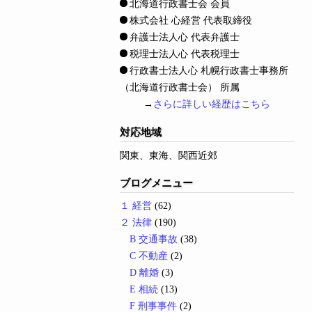
北海道行政書士会 会員
株式会社 心経営 代表取締役
弁護士法人心 代表弁護士
税理士法人心 代表税理士
行政書士法人心 札幌行政書士事務所
（北海道行政書士会） 所属
→
さらに詳しい経歴はこちら
対応地域
関東、東海、関西近郊
ブログメニュー
１ 経営
(62)
２ 法律
(190)
B 交通事故
(38)
C 不動産
(2)
D 離婚
(3)
E 相続
(13)
F 刑事事件
(2)