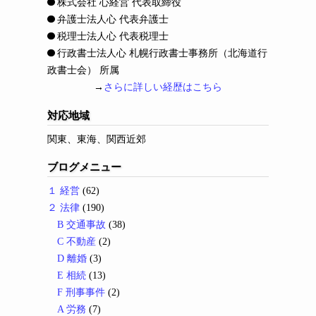
株式会社 心経営 代表取締役
弁護士法人心 代表弁護士
税理士法人心 代表税理士
行政書士法人心 札幌行政書士事務所（北海道行
政書士会） 所属
→
さらに詳しい経歴はこちら
対応地域
関東、東海、関西近郊
ブログメニュー
１ 経営
(62)
２ 法律
(190)
B 交通事故
(38)
C 不動産
(2)
D 離婚
(3)
E 相続
(13)
F 刑事事件
(2)
A 労務
(7)