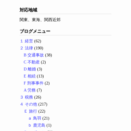
対応地域
関東、東海、関西近郊
ブログメニュー
１ 経営
(62)
２ 法律
(190)
B 交通事故
(38)
C 不動産
(2)
D 離婚
(3)
E 相続
(13)
F 刑事事件
(2)
A 労務
(7)
３ 税務
(26)
４ その他
(217)
Ｅ 旅行
(22)
ａ 鳥羽
(21)
ｂ 鹿児島
(1)