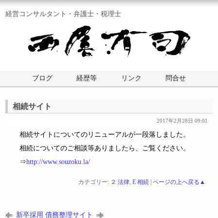
経営コンサルタント・弁護士・税理士
ブログ
経歴等
リンク
問合せ
相続サイト
2017年2月28日 09:01
相続サイトについてのリニューアルが一段落しました。
相続についてのご相談等ありましたら、ご覧ください。
⇒
http://www.souzoku.la/
カテゴリー:
２ 法律
,
E 相続
|
ページの上へ戻る▲
新卒採用
債務整理サイト