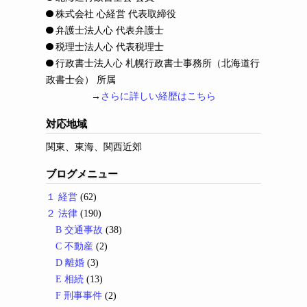
株式会社 心経営 代表取締役
弁護士法人心 代表弁護士
税理士法人心 代表税理士
行政書士法人心 札幌行政書士事務所（北海道行
政書士会） 所属
→
さらに詳しい経歴はこちら
対応地域
関東、東海、関西近郊
ブログメニュー
１ 経営
(62)
２ 法律
(190)
B 交通事故
(38)
C 不動産
(2)
D 離婚
(3)
E 相続
(13)
F 刑事事件
(2)