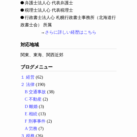
弁護士法人心 代表弁護士
税理士法人心 代表税理士
行政書士法人心 札幌行政書士事務所（北海道行
政書士会） 所属
→
さらに詳しい経歴はこちら
対応地域
関東、東海、関西近郊
ブログメニュー
１ 経営
(62)
２ 法律
(190)
B 交通事故
(38)
C 不動産
(2)
D 離婚
(3)
E 相続
(13)
F 刑事事件
(2)
A 労務
(7)
３ 税務
(26)