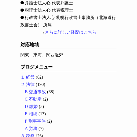
弁護士法人心 代表弁護士
税理士法人心 代表税理士
行政書士法人心 札幌行政書士事務所（北海道行
政書士会） 所属
→
さらに詳しい経歴はこちら
対応地域
関東、東海、関西近郊
ブログメニュー
１ 経営
(62)
２ 法律
(190)
B 交通事故
(38)
C 不動産
(2)
D 離婚
(3)
E 相続
(13)
F 刑事事件
(2)
A 労務
(7)
３ 税務
(26)