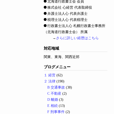
北海道行政書士会 会員
株式会社 心経営 代表取締役
弁護士法人心 代表弁護士
税理士法人心 代表税理士
行政書士法人心 札幌行政書士事務所
（北海道行政書士会） 所属
→
さらに詳しい経歴はこちら
対応地域
関東、東海、関西近郊
ブログメニュー
１ 経営
(62)
２ 法律
(190)
B 交通事故
(38)
C 不動産
(2)
D 離婚
(3)
E 相続
(13)
F 刑事事件
(2)