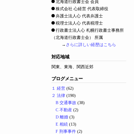
北海道行政書士会 会員
株式会社 心経営 代表取締役
弁護士法人心 代表弁護士
税理士法人心 代表税理士
行政書士法人心 札幌行政書士事務所
（北海道行政書士会） 所属
→
さらに詳しい経歴はこちら
対応地域
関東、東海、関西近郊
ブログメニュー
１ 経営
(62)
２ 法律
(190)
B 交通事故
(38)
C 不動産
(2)
D 離婚
(3)
E 相続
(13)
F 刑事事件
(2)