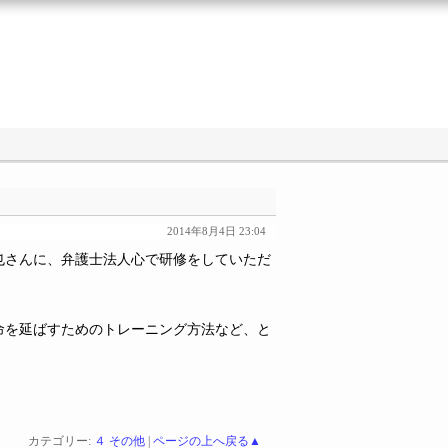
2014年8月4日 23:04
也さんに、弁護士法人心で研修をしていただ
命を延ばすためのトレーニング方法など、と
カテゴリー:
４ その他
|
ページの上へ戻る▲