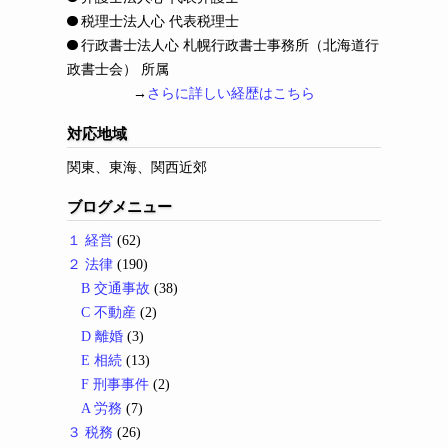
税理士法人心 代表税理士
行政書士法人心 札幌行政書士事務所（北海道行
政書士会） 所属
→
さらに詳しい経歴はこちら
対応地域
関東、東海、関西近郊
ブログメニュー
１ 経営
(62)
２ 法律
(190)
B 交通事故
(38)
C 不動産
(2)
D 離婚
(3)
E 相続
(13)
F 刑事事件
(2)
A 労務
(7)
３ 税務
(26)