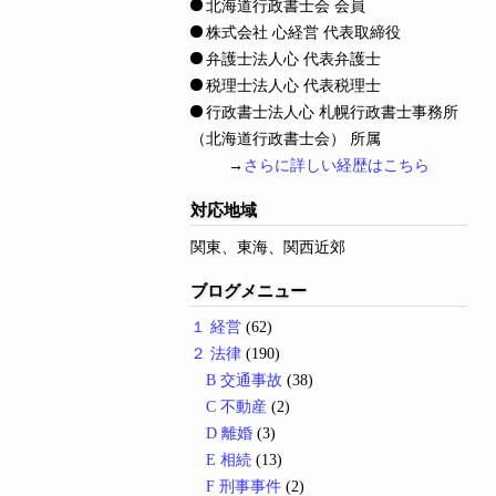
北海道行政書士会 会員
株式会社 心経営 代表取締役
弁護士法人心 代表弁護士
税理士法人心 代表税理士
行政書士法人心 札幌行政書士事務所
（北海道行政書士会） 所属
→
さらに詳しい経歴はこちら
対応地域
関東、東海、関西近郊
ブログメニュー
１ 経営
(62)
２ 法律
(190)
B 交通事故
(38)
C 不動産
(2)
D 離婚
(3)
E 相続
(13)
F 刑事事件
(2)