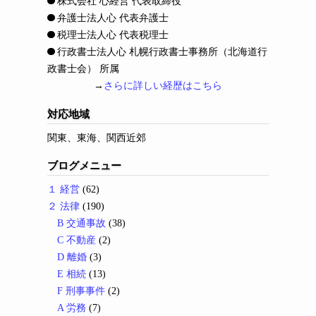
株式会社 心経営 代表取締役
弁護士法人心 代表弁護士
税理士法人心 代表税理士
行政書士法人心 札幌行政書士事務所（北海道行
政書士会） 所属
→
さらに詳しい経歴はこちら
対応地域
関東、東海、関西近郊
ブログメニュー
１ 経営
(62)
２ 法律
(190)
B 交通事故
(38)
C 不動産
(2)
D 離婚
(3)
E 相続
(13)
F 刑事事件
(2)
A 労務
(7)