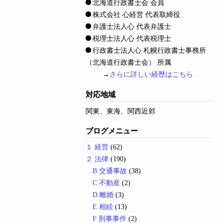
北海道行政書士会 会員
株式会社 心経営 代表取締役
弁護士法人心 代表弁護士
税理士法人心 代表税理士
行政書士法人心 札幌行政書士事務所
（北海道行政書士会） 所属
→
さらに詳しい経歴はこちら
対応地域
関東、東海、関西近郊
ブログメニュー
１ 経営
(62)
２ 法律
(190)
B 交通事故
(38)
C 不動産
(2)
D 離婚
(3)
E 相続
(13)
F 刑事事件
(2)