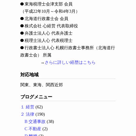
東海税理士会津支部 会員
（平成22年10月～令和4年3月）
北海道行政書士会 会員
株式会社 心経営 代表取締役
弁護士法人心 代表弁護士
税理士法人心 代表税理士
行政書士法人心 札幌行政書士事務所（北海道行
政書士会） 所属
→
さらに詳しい経歴はこちら
対応地域
関東、東海、関西近郊
ブログメニュー
１ 経営
(62)
２ 法律
(190)
B 交通事故
(38)
C 不動産
(2)