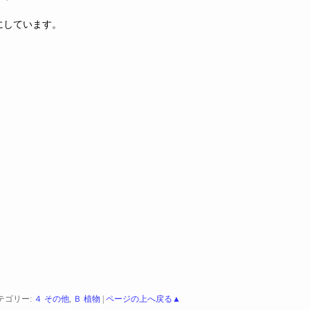
にしています。
テゴリー:
４ その他
,
Ｂ 植物
|
ページの上へ戻る▲