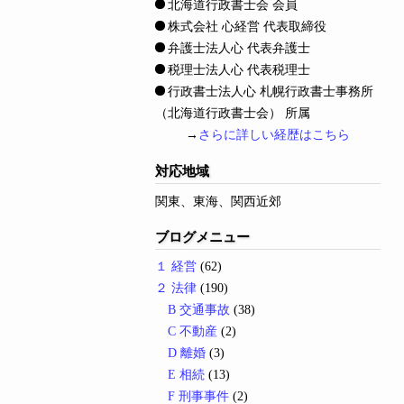
北海道行政書士会 会員
株式会社 心経営 代表取締役
弁護士法人心 代表弁護士
税理士法人心 代表税理士
行政書士法人心 札幌行政書士事務所
（北海道行政書士会） 所属
→
さらに詳しい経歴はこちら
対応地域
関東、東海、関西近郊
ブログメニュー
１ 経営
(62)
２ 法律
(190)
B 交通事故
(38)
C 不動産
(2)
D 離婚
(3)
E 相続
(13)
F 刑事事件
(2)