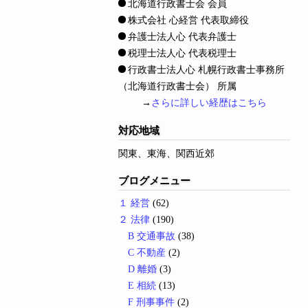
北海道行政書士会 会員
株式会社 心経営 代表取締役
弁護士法人心 代表弁護士
税理士法人心 代表税理士
行政書士法人心 札幌行政書士事務所
（北海道行政書士会） 所属
→
さらに詳しい経歴はこちら
対応地域
関東、東海、関西近郊
ブログメニュー
１ 経営
(62)
２ 法律
(190)
B 交通事故
(38)
C 不動産
(2)
D 離婚
(3)
E 相続
(13)
F 刑事事件
(2)