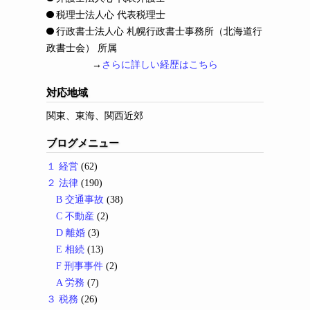
税理士法人心 代表税理士
行政書士法人心 札幌行政書士事務所（北海道行
政書士会） 所属
→
さらに詳しい経歴はこちら
対応地域
関東、東海、関西近郊
ブログメニュー
１ 経営
(62)
２ 法律
(190)
B 交通事故
(38)
C 不動産
(2)
D 離婚
(3)
E 相続
(13)
F 刑事事件
(2)
A 労務
(7)
３ 税務
(26)