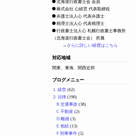
北海道行政書士会 会員
株式会社 心経営 代表取締役
弁護士法人心 代表弁護士
税理士法人心 代表税理士
行政書士法人心 札幌行政書士事務所
（北海道行政書士会） 所属
→
さらに詳しい経歴はこちら
対応地域
関東、東海、関西近郊
ブログメニュー
１ 経営
(62)
２ 法律
(190)
B 交通事故
(38)
C 不動産
(2)
D 離婚
(3)
E 相続
(13)
F 刑事事件
(2)