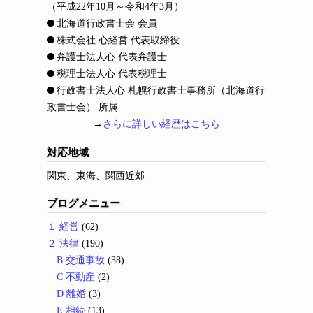
（平成22年10月～令和4年3月）
北海道行政書士会 会員
株式会社 心経営 代表取締役
弁護士法人心 代表弁護士
税理士法人心 代表税理士
行政書士法人心 札幌行政書士事務所（北海道行
政書士会） 所属
→
さらに詳しい経歴はこちら
対応地域
関東、東海、関西近郊
ブログメニュー
１ 経営
(62)
２ 法律
(190)
B 交通事故
(38)
C 不動産
(2)
D 離婚
(3)
E 相続
(13)