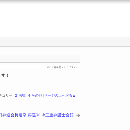
2012年4月27日 23:25
です！
。
テゴリー:
２ 法律
,
４ その他
|
ページの上へ戻る▲
日弁連会長選挙 再選挙 ＠三重弁護士会館