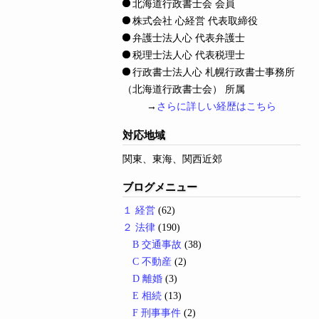
北海道行政書士会 会員
株式会社 心経営 代表取締役
弁護士法人心 代表弁護士
税理士法人心 代表税理士
行政書士法人心 札幌行政書士事務所
（北海道行政書士会） 所属
→
さらに詳しい経歴はこちら
対応地域
関東、東海、関西近郊
ブログメニュー
１ 経営
(62)
２ 法律
(190)
B 交通事故
(38)
C 不動産
(2)
D 離婚
(3)
E 相続
(13)
F 刑事事件
(2)