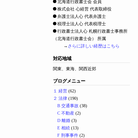
北海道行政書士会 会員
株式会社 心経営 代表取締役
弁護士法人心 代表弁護士
税理士法人心 代表税理士
行政書士法人心 札幌行政書士事務所
（北海道行政書士会） 所属
→
さらに詳しい経歴はこちら
対応地域
関東、東海、関西近郊
ブログメニュー
１ 経営
(62)
２ 法律
(190)
B 交通事故
(38)
C 不動産
(2)
D 離婚
(3)
E 相続
(13)
F 刑事事件
(2)