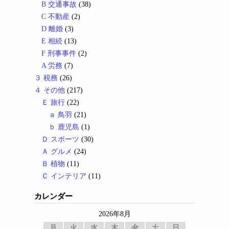
B 交通事故
(38)
C 不動産
(2)
D 離婚
(3)
E 相続
(13)
F 刑事事件
(2)
A 労務
(7)
３ 税務
(26)
４ その他
(217)
Ｅ 旅行
(22)
ａ 鳥羽
(21)
ｂ 鹿児島
(1)
Ｄ スポーツ
(30)
Ａ グルメ
(24)
Ｂ 植物
(11)
Ｃ インテリア
(11)
カレンダー
2026年8月
月
火
水
木
金
土
日