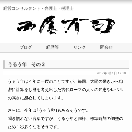
経営コンサルタント・弁護士・税理士
ブログ
経歴等
リンク
問合せ
うるう年 その２
2012年3月1日 12:10
うるう年は４年に一度のことですが、毎回、太陽の動きから緻
密に計算をし暦を考え出した古代ローマの人々の知恵やレベル
の高さに感心してしまいます。
さらに、今年は｢うるう秒｣もあるそうです。
聞き慣れない言葉ですが、うるう年と同様、標準時刻の調整の
ため１秒多くなるそうです。