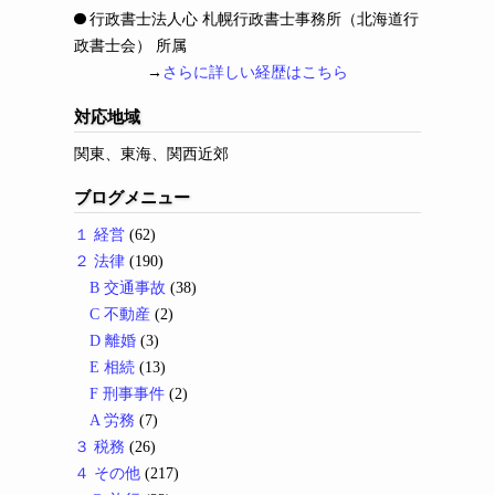
行政書士法人心 札幌行政書士事務所（北海道行
政書士会） 所属
→
さらに詳しい経歴はこちら
対応地域
関東、東海、関西近郊
ブログメニュー
１ 経営
(62)
２ 法律
(190)
B 交通事故
(38)
C 不動産
(2)
D 離婚
(3)
E 相続
(13)
F 刑事事件
(2)
A 労務
(7)
３ 税務
(26)
４ その他
(217)