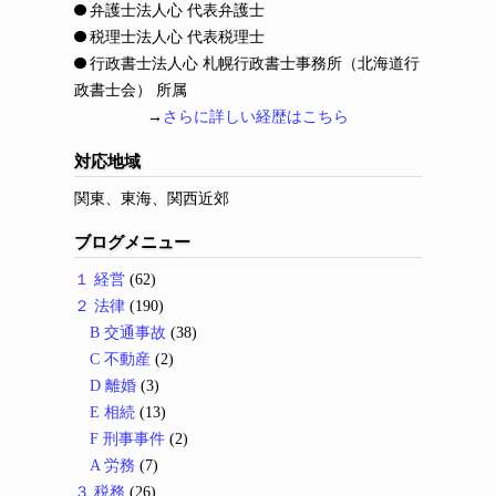
弁護士法人心 代表弁護士
税理士法人心 代表税理士
行政書士法人心 札幌行政書士事務所（北海道行
政書士会） 所属
→
さらに詳しい経歴はこちら
対応地域
関東、東海、関西近郊
ブログメニュー
１ 経営
(62)
２ 法律
(190)
B 交通事故
(38)
C 不動産
(2)
D 離婚
(3)
E 相続
(13)
F 刑事事件
(2)
A 労務
(7)
３ 税務
(26)