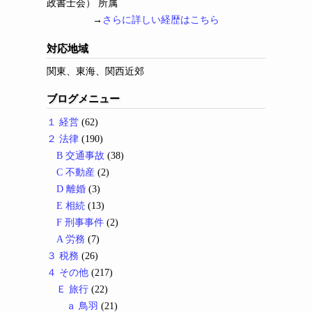
政書士会） 所属
→
さらに詳しい経歴はこちら
対応地域
関東、東海、関西近郊
ブログメニュー
１ 経営
(62)
２ 法律
(190)
B 交通事故
(38)
C 不動産
(2)
D 離婚
(3)
E 相続
(13)
F 刑事事件
(2)
A 労務
(7)
３ 税務
(26)
４ その他
(217)
Ｅ 旅行
(22)
ａ 鳥羽
(21)