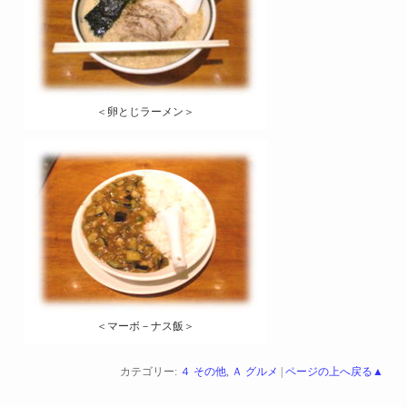
＜卵とじラーメン＞
＜マーボ－ナス飯＞
カテゴリー:
４ その他
,
Ａ グルメ
|
ページの上へ戻る▲